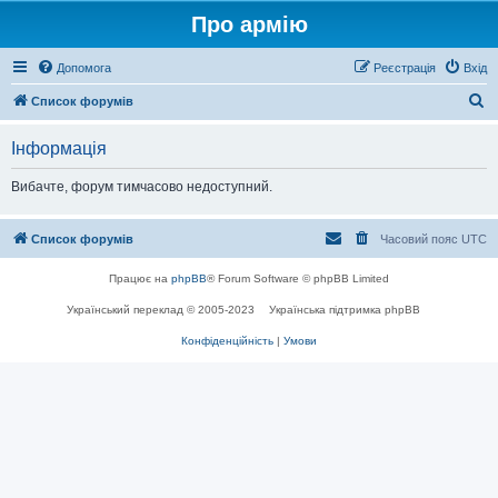
Про армію
Допомога
Реєстрація
Вхід
П
Список форумів
о
Інформація
ш
у
Вибачте, форум тимчасово недоступний.
к
Список форумів
Часовий пояс
UTC
Працює на
phpBB
® Forum Software © phpBB Limited
Український переклад © 2005-2023
Українська підтримка phpBB
Конфіденційність
|
Умови