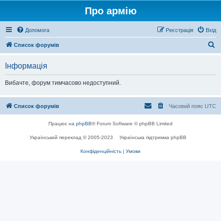
Про армію
Допомога
Реєстрація
Вхід
П
Список форумів
о
Інформація
ш
у
Вибачте, форум тимчасово недоступний.
к
Список форумів
Часовий пояс
UTC
Працює на
phpBB
® Forum Software © phpBB Limited
Український переклад © 2005-2023
Українська підтримка phpBB
Конфіденційність
|
Умови