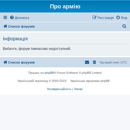
Про армію
Допомога
Реєстрація
Вхід
П
Список форумів
о
Інформація
ш
у
Вибачте, форум тимчасово недоступний.
к
Список форумів
Часовий пояс
UTC
Працює на
phpBB
® Forum Software © phpBB Limited
Український переклад © 2005-2023
Українська підтримка phpBB
Конфіденційність
|
Умови