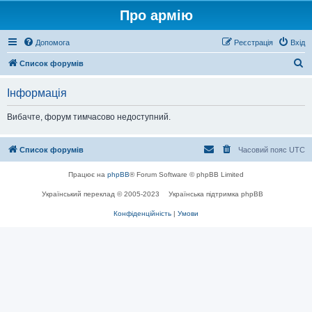
Про армію
Допомога
Реєстрація
Вхід
П
Список форумів
о
Інформація
ш
у
Вибачте, форум тимчасово недоступний.
к
Список форумів
Часовий пояс
UTC
Працює на
phpBB
® Forum Software © phpBB Limited
Український переклад © 2005-2023
Українська підтримка phpBB
Конфіденційність
|
Умови