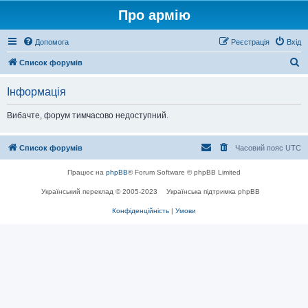
Про армію
Допомога
Реєстрація
Вхід
П
Список форумів
о
Інформація
ш
у
Вибачте, форум тимчасово недоступний.
к
Список форумів
Часовий пояс
UTC
Працює на
phpBB
® Forum Software © phpBB Limited
Український переклад © 2005-2023
Українська підтримка phpBB
Конфіденційність
|
Умови