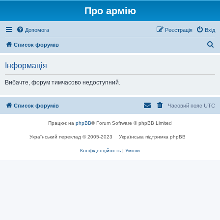
Про армію
Допомога
Реєстрація
Вхід
П
Список форумів
о
Інформація
ш
у
Вибачте, форум тимчасово недоступний.
к
Список форумів
Часовий пояс
UTC
Працює на
phpBB
® Forum Software © phpBB Limited
Український переклад © 2005-2023
Українська підтримка phpBB
Конфіденційність
|
Умови