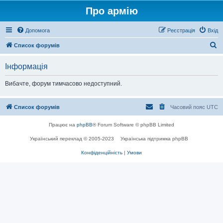
Про армію
Допомога
Реєстрація
Вхід
П
Список форумів
о
Інформація
ш
у
Вибачте, форум тимчасово недоступний.
к
Список форумів
Часовий пояс
UTC
Працює на
phpBB
® Forum Software © phpBB Limited
Український переклад © 2005-2023
Українська підтримка phpBB
Конфіденційність
|
Умови