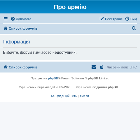
Про армію
Допомога
Реєстрація
Вхід
П
Список форумів
о
Інформація
ш
у
Вибачте, форум тимчасово недоступний.
к
Список форумів
Часовий пояс
UTC
Працює на
phpBB
® Forum Software © phpBB Limited
Український переклад © 2005-2023
Українська підтримка phpBB
Конфіденційність
|
Умови