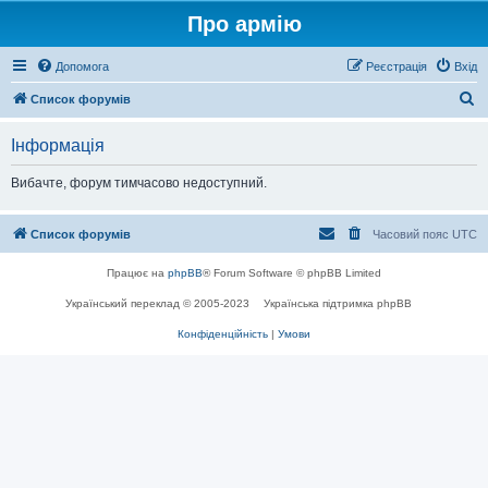
Про армію
Допомога
Реєстрація
Вхід
П
Список форумів
о
Інформація
ш
у
Вибачте, форум тимчасово недоступний.
к
Список форумів
Часовий пояс
UTC
Працює на
phpBB
® Forum Software © phpBB Limited
Український переклад © 2005-2023
Українська підтримка phpBB
Конфіденційність
|
Умови