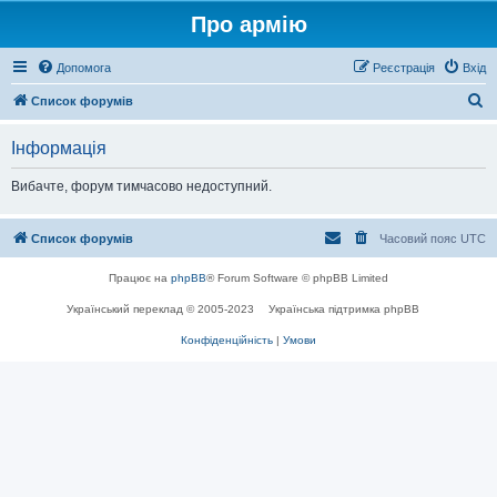
Про армію
Допомога
Реєстрація
Вхід
П
Список форумів
о
Інформація
ш
у
Вибачте, форум тимчасово недоступний.
к
Список форумів
Часовий пояс
UTC
Працює на
phpBB
® Forum Software © phpBB Limited
Український переклад © 2005-2023
Українська підтримка phpBB
Конфіденційність
|
Умови