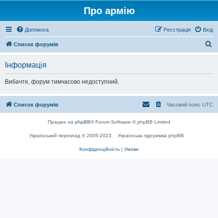
Про армію
Допомога
Реєстрація
Вхід
П
Список форумів
о
Інформація
ш
у
Вибачте, форум тимчасово недоступний.
к
Список форумів
Часовий пояс
UTC
Працює на
phpBB
® Forum Software © phpBB Limited
Український переклад © 2005-2023
Українська підтримка phpBB
Конфіденційність
|
Умови