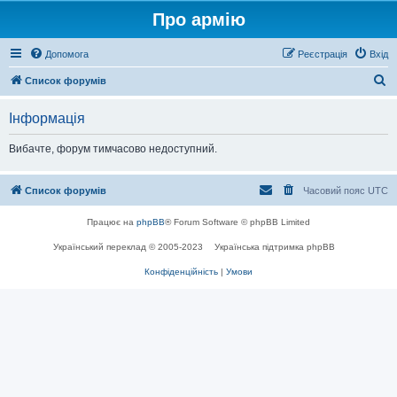
Про армію
Допомога
Реєстрація
Вхід
П
Список форумів
о
Інформація
ш
у
Вибачте, форум тимчасово недоступний.
к
Список форумів
Часовий пояс
UTC
Працює на
phpBB
® Forum Software © phpBB Limited
Український переклад © 2005-2023
Українська підтримка phpBB
Конфіденційність
|
Умови