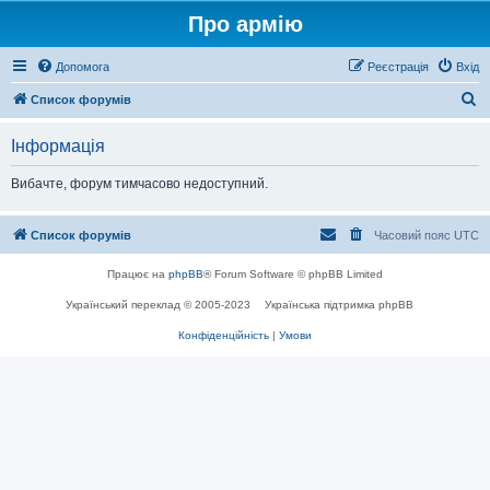
Про армію
Допомога
Реєстрація
Вхід
П
Список форумів
о
Інформація
ш
у
Вибачте, форум тимчасово недоступний.
к
Список форумів
Часовий пояс
UTC
Працює на
phpBB
® Forum Software © phpBB Limited
Український переклад © 2005-2023
Українська підтримка phpBB
Конфіденційність
|
Умови