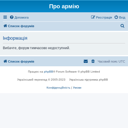
Про армію
Допомога
Реєстрація
Вхід
П
Список форумів
о
Інформація
ш
у
Вибачте, форум тимчасово недоступний.
к
Список форумів
Часовий пояс
UTC
Працює на
phpBB
® Forum Software © phpBB Limited
Український переклад © 2005-2023
Українська підтримка phpBB
Конфіденційність
|
Умови