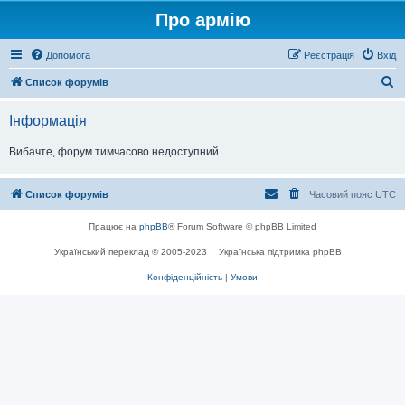
Про армію
Допомога
Реєстрація
Вхід
П
Список форумів
о
Інформація
ш
у
Вибачте, форум тимчасово недоступний.
к
Список форумів
Часовий пояс
UTC
Працює на
phpBB
® Forum Software © phpBB Limited
Український переклад © 2005-2023
Українська підтримка phpBB
Конфіденційність
|
Умови