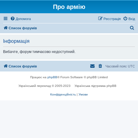
Про армію
Допомога
Реєстрація
Вхід
П
Список форумів
о
Інформація
ш
у
Вибачте, форум тимчасово недоступний.
к
Список форумів
Часовий пояс
UTC
Працює на
phpBB
® Forum Software © phpBB Limited
Український переклад © 2005-2023
Українська підтримка phpBB
Конфіденційність
|
Умови