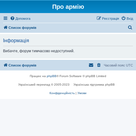
Про армію
Допомога
Реєстрація
Вхід
П
Список форумів
о
Інформація
ш
у
Вибачте, форум тимчасово недоступний.
к
Список форумів
Часовий пояс
UTC
Працює на
phpBB
® Forum Software © phpBB Limited
Український переклад © 2005-2023
Українська підтримка phpBB
Конфіденційність
|
Умови