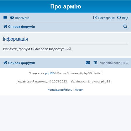
Про армію
Допомога
Реєстрація
Вхід
П
Список форумів
о
Інформація
ш
у
Вибачте, форум тимчасово недоступний.
к
Список форумів
Часовий пояс
UTC
Працює на
phpBB
® Forum Software © phpBB Limited
Український переклад © 2005-2023
Українська підтримка phpBB
Конфіденційність
|
Умови