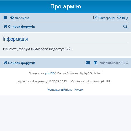
Про армію
Допомога
Реєстрація
Вхід
П
Список форумів
о
Інформація
ш
у
Вибачте, форум тимчасово недоступний.
к
Список форумів
Часовий пояс
UTC
Працює на
phpBB
® Forum Software © phpBB Limited
Український переклад © 2005-2023
Українська підтримка phpBB
Конфіденційність
|
Умови