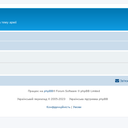
 тему армії
Зв'яз
Працює на
phpBB
® Forum Software © phpBB Limited
Український переклад © 2005-2023
Українська підтримка phpBB
Конфіденційність
|
Умови