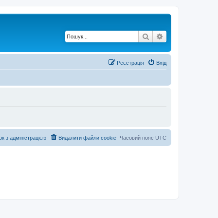
Пошук
Розширений по
Реєстрація
Вхід
ок з адміністрацією
Видалити файли cookie
Часовий пояс
UTC