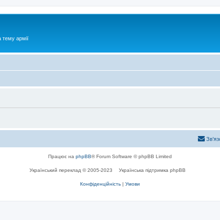
 тему армії
Зв'яз
Працює на
phpBB
® Forum Software © phpBB Limited
Український переклад © 2005-2023
Українська підтримка phpBB
Конфіденційність
|
Умови