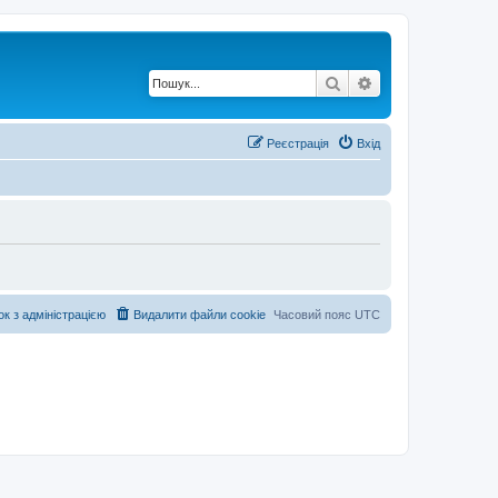
Пошук
Розширений по
Реєстрація
Вхід
ок з адміністрацією
Видалити файли cookie
Часовий пояс
UTC