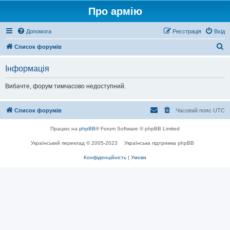
Про армію
Допомога
Реєстрація
Вхід
П
Список форумів
о
Інформація
ш
у
Вибачте, форум тимчасово недоступний.
к
Список форумів
Часовий пояс
UTC
Працює на
phpBB
® Forum Software © phpBB Limited
Український переклад © 2005-2023
Українська підтримка phpBB
Конфіденційність
|
Умови