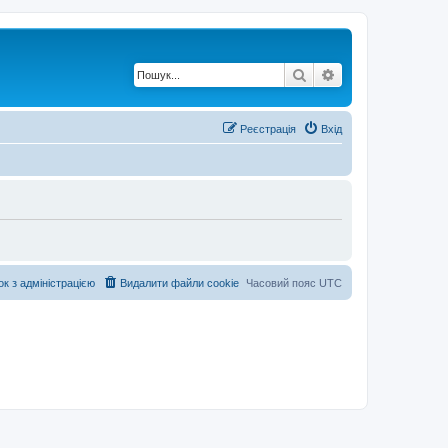
Пошук
Розширений по
Реєстрація
Вхід
ок з адміністрацією
Видалити файли cookie
Часовий пояс
UTC