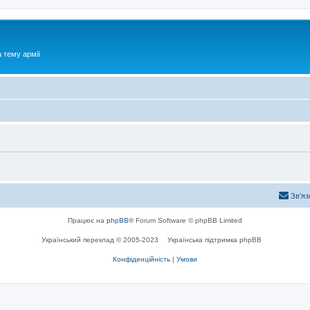
 тему армії
Зв'яз
Працює на
phpBB
® Forum Software © phpBB Limited
Український переклад © 2005-2023
Українська підтримка phpBB
Конфіденційність
|
Умови