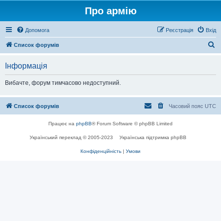
Про армію
Допомога
Реєстрація
Вхід
П
Список форумів
о
Інформація
ш
у
Вибачте, форум тимчасово недоступний.
к
Список форумів
Часовий пояс
UTC
Працює на
phpBB
® Forum Software © phpBB Limited
Український переклад © 2005-2023
Українська підтримка phpBB
Конфіденційність
|
Умови