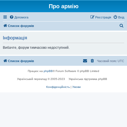
Про армію
Допомога
Реєстрація
Вхід
П
Список форумів
о
Інформація
ш
у
Вибачте, форум тимчасово недоступний.
к
Список форумів
Часовий пояс
UTC
Працює на
phpBB
® Forum Software © phpBB Limited
Український переклад © 2005-2023
Українська підтримка phpBB
Конфіденційність
|
Умови