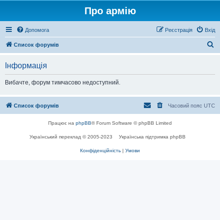
Про армію
Допомога
Реєстрація
Вхід
П
Список форумів
о
Інформація
ш
у
Вибачте, форум тимчасово недоступний.
к
Список форумів
Часовий пояс
UTC
Працює на
phpBB
® Forum Software © phpBB Limited
Український переклад © 2005-2023
Українська підтримка phpBB
Конфіденційність
|
Умови