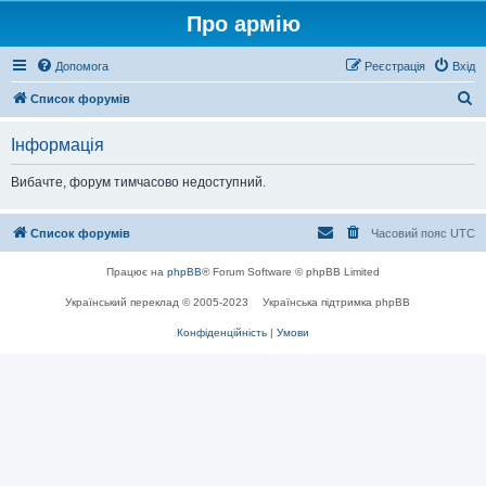
Про армію
Допомога
Реєстрація
Вхід
П
Список форумів
о
Інформація
ш
у
Вибачте, форум тимчасово недоступний.
к
Список форумів
Часовий пояс
UTC
Працює на
phpBB
® Forum Software © phpBB Limited
Український переклад © 2005-2023
Українська підтримка phpBB
Конфіденційність
|
Умови