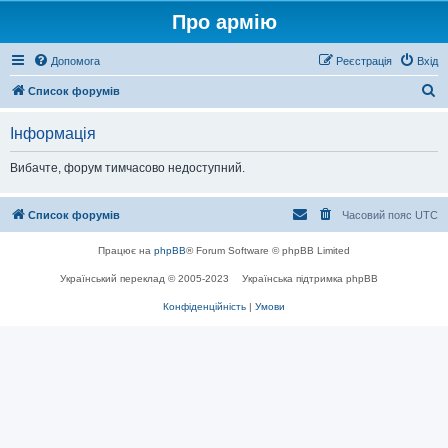
Про армію
Допомога
Реєстрація
Вхід
П
Список форумів
о
Інформація
ш
у
Вибачте, форум тимчасово недоступний.
к
Список форумів
Часовий пояс
UTC
Працює на
phpBB
® Forum Software © phpBB Limited
Український переклад © 2005-2023
Українська підтримка phpBB
Конфіденційність
|
Умови