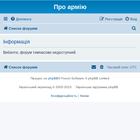
Про армію
Допомога
Реєстрація
Вхід
П
Список форумів
о
Інформація
ш
у
Вибачте, форум тимчасово недоступний.
к
Список форумів
Часовий пояс
UTC
Працює на
phpBB
® Forum Software © phpBB Limited
Український переклад © 2005-2023
Українська підтримка phpBB
Конфіденційність
|
Умови