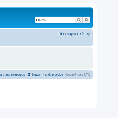
Пошук
Розширений по
Реєстрація
Вхід
ок з адміністрацією
Видалити файли cookie
Часовий пояс
UTC