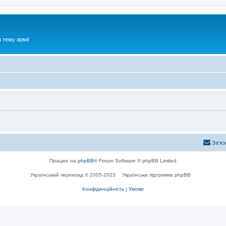
 тему армії
Зв'яз
Працює на
phpBB
® Forum Software © phpBB Limited
Український переклад © 2005-2023
Українська підтримка phpBB
Конфіденційність
|
Умови