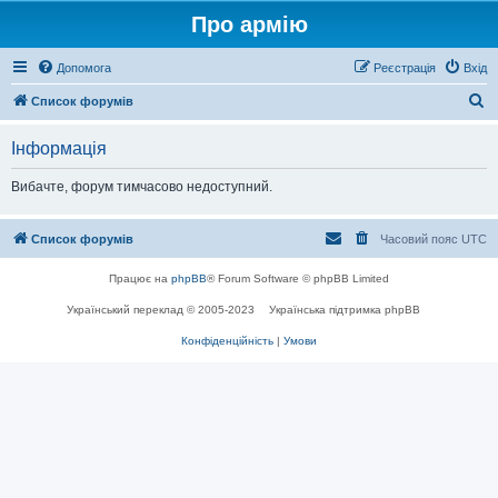
Про армію
Допомога
Реєстрація
Вхід
П
Список форумів
о
Інформація
ш
у
Вибачте, форум тимчасово недоступний.
к
Список форумів
Часовий пояс
UTC
Працює на
phpBB
® Forum Software © phpBB Limited
Український переклад © 2005-2023
Українська підтримка phpBB
Конфіденційність
|
Умови