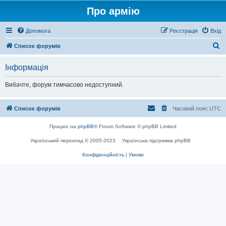
Про армію
Допомога
Реєстрація
Вхід
П
Список форумів
о
Інформація
ш
у
Вибачте, форум тимчасово недоступний.
к
Список форумів
Часовий пояс
UTC
Працює на
phpBB
® Forum Software © phpBB Limited
Український переклад © 2005-2023
Українська підтримка phpBB
Конфіденційність
|
Умови