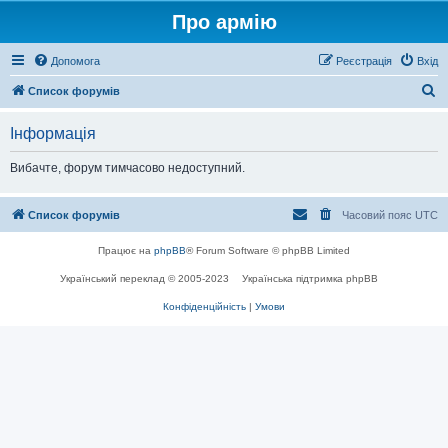
Про армію
Допомога
Реєстрація
Вхід
П
Список форумів
о
Інформація
ш
у
Вибачте, форум тимчасово недоступний.
к
Список форумів
Часовий пояс
UTC
Працює на
phpBB
® Forum Software © phpBB Limited
Український переклад © 2005-2023
Українська підтримка phpBB
Конфіденційність
|
Умови