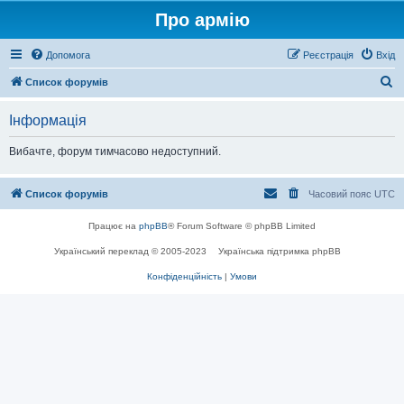
Про армію
Допомога
Реєстрація
Вхід
П
Список форумів
о
Інформація
ш
у
Вибачте, форум тимчасово недоступний.
к
Список форумів
Часовий пояс
UTC
Працює на
phpBB
® Forum Software © phpBB Limited
Український переклад © 2005-2023
Українська підтримка phpBB
Конфіденційність
|
Умови