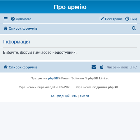
Про армію
Допомога
Реєстрація
Вхід
П
Список форумів
о
Інформація
ш
у
Вибачте, форум тимчасово недоступний.
к
Список форумів
Часовий пояс
UTC
Працює на
phpBB
® Forum Software © phpBB Limited
Український переклад © 2005-2023
Українська підтримка phpBB
Конфіденційність
|
Умови