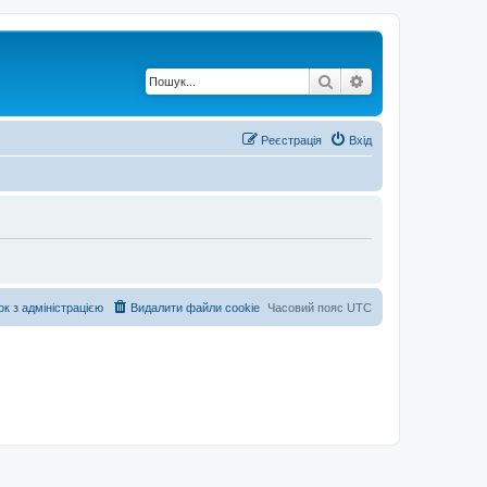
Пошук
Розширений по
Реєстрація
Вхід
ок з адміністрацією
Видалити файли cookie
Часовий пояс
UTC