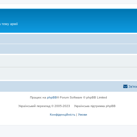
 тему армії
Зв'яз
Працює на
phpBB
® Forum Software © phpBB Limited
Український переклад © 2005-2023
Українська підтримка phpBB
Конфіденційність
|
Умови