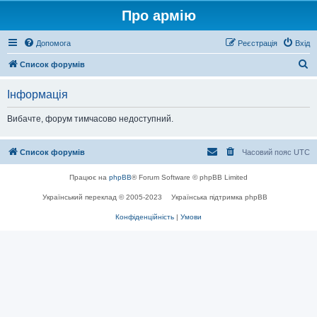
Про армію
Допомога
Реєстрація
Вхід
П
Список форумів
о
Інформація
ш
у
Вибачте, форум тимчасово недоступний.
к
Список форумів
Часовий пояс
UTC
Працює на
phpBB
® Forum Software © phpBB Limited
Український переклад © 2005-2023
Українська підтримка phpBB
Конфіденційність
|
Умови