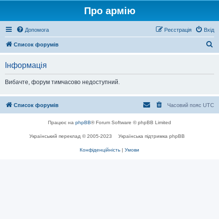
Про армію
Допомога
Реєстрація
Вхід
П
Список форумів
о
Інформація
ш
у
Вибачте, форум тимчасово недоступний.
к
Список форумів
Часовий пояс
UTC
Працює на
phpBB
® Forum Software © phpBB Limited
Український переклад © 2005-2023
Українська підтримка phpBB
Конфіденційність
|
Умови