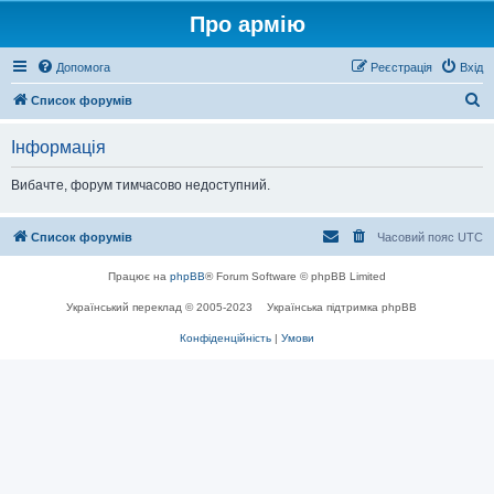
Про армію
Допомога
Реєстрація
Вхід
П
Список форумів
о
Інформація
ш
у
Вибачте, форум тимчасово недоступний.
к
Список форумів
Часовий пояс
UTC
Працює на
phpBB
® Forum Software © phpBB Limited
Український переклад © 2005-2023
Українська підтримка phpBB
Конфіденційність
|
Умови