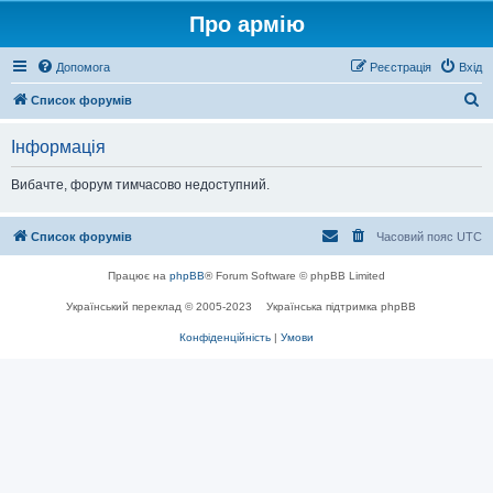
Про армію
Допомога
Реєстрація
Вхід
П
Список форумів
о
Інформація
ш
у
Вибачте, форум тимчасово недоступний.
к
Список форумів
Часовий пояс
UTC
Працює на
phpBB
® Forum Software © phpBB Limited
Український переклад © 2005-2023
Українська підтримка phpBB
Конфіденційність
|
Умови