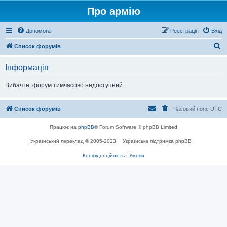
Про армію
Допомога
Реєстрація
Вхід
П
Список форумів
о
Інформація
ш
у
Вибачте, форум тимчасово недоступний.
к
Список форумів
Часовий пояс
UTC
Працює на
phpBB
® Forum Software © phpBB Limited
Український переклад © 2005-2023
Українська підтримка phpBB
Конфіденційність
|
Умови