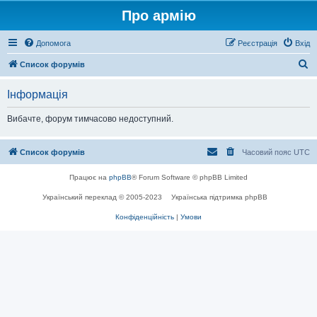
Про армію
Допомога
Реєстрація
Вхід
П
Список форумів
о
Інформація
ш
у
Вибачте, форум тимчасово недоступний.
к
Список форумів
Часовий пояс
UTC
Працює на
phpBB
® Forum Software © phpBB Limited
Український переклад © 2005-2023
Українська підтримка phpBB
Конфіденційність
|
Умови