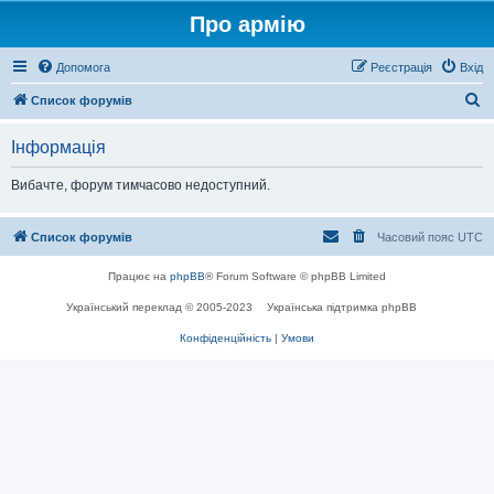
Про армію
Допомога
Реєстрація
Вхід
П
Список форумів
о
Інформація
ш
у
Вибачте, форум тимчасово недоступний.
к
Список форумів
Часовий пояс
UTC
Працює на
phpBB
® Forum Software © phpBB Limited
Український переклад © 2005-2023
Українська підтримка phpBB
Конфіденційність
|
Умови