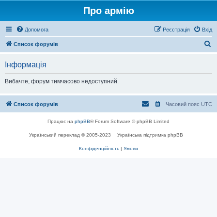
Про армію
Допомога
Реєстрація
Вхід
П
Список форумів
о
Інформація
ш
у
Вибачте, форум тимчасово недоступний.
к
Список форумів
Часовий пояс
UTC
Працює на
phpBB
® Forum Software © phpBB Limited
Український переклад © 2005-2023
Українська підтримка phpBB
Конфіденційність
|
Умови