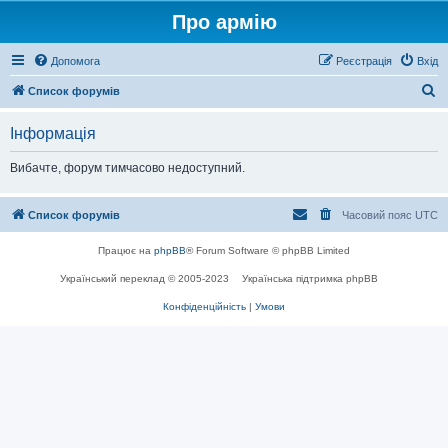
Про армію
Допомога
Реєстрація
Вхід
П
Список форумів
о
Інформація
ш
у
Вибачте, форум тимчасово недоступний.
к
Список форумів
Часовий пояс
UTC
Працює на
phpBB
® Forum Software © phpBB Limited
Український переклад © 2005-2023
Українська підтримка phpBB
Конфіденційність
|
Умови