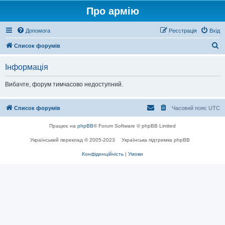
Про армію
Допомога
Реєстрація
Вхід
П
Список форумів
о
Інформація
ш
у
Вибачте, форум тимчасово недоступний.
к
Список форумів
Часовий пояс
UTC
Працює на
phpBB
® Forum Software © phpBB Limited
Український переклад © 2005-2023
Українська підтримка phpBB
Конфіденційність
|
Умови