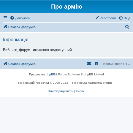
Про армію
Допомога
Реєстрація
Вхід
П
Список форумів
о
Інформація
ш
у
Вибачте, форум тимчасово недоступний.
к
Список форумів
Часовий пояс
UTC
Працює на
phpBB
® Forum Software © phpBB Limited
Український переклад © 2005-2023
Українська підтримка phpBB
Конфіденційність
|
Умови