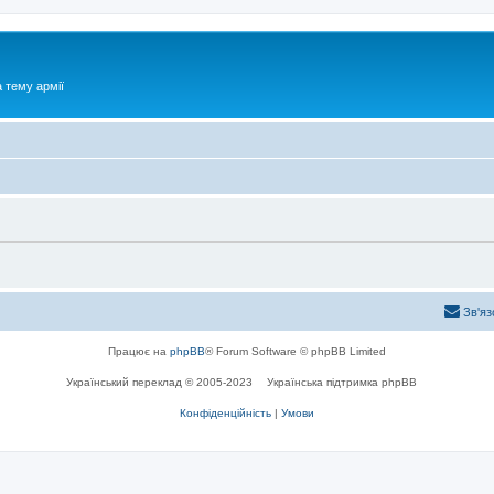
 тему армії
Зв'яз
Працює на
phpBB
® Forum Software © phpBB Limited
Український переклад © 2005-2023
Українська підтримка phpBB
Конфіденційність
|
Умови