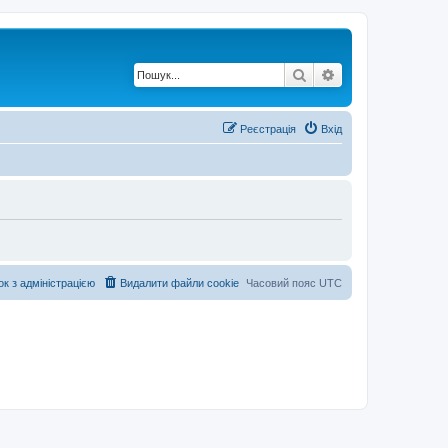
Пошук
Розширений по
Реєстрація
Вхід
ок з адміністрацією
Видалити файли cookie
Часовий пояс
UTC