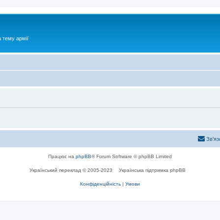
 тему армії
Зв'яз
Працює на
phpBB
® Forum Software © phpBB Limited
Український переклад © 2005-2023
Українська підтримка phpBB
Конфіденційність
|
Умови