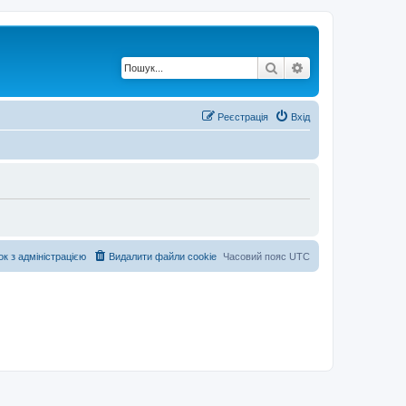
Пошук
Розширений по
Реєстрація
Вхід
ок з адміністрацією
Видалити файли cookie
Часовий пояс
UTC