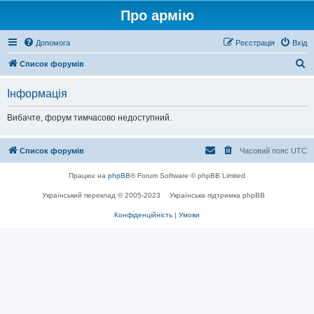
Про армію
Допомога
Реєстрація
Вхід
П
Список форумів
о
Інформація
ш
у
Вибачте, форум тимчасово недоступний.
к
Список форумів
Часовий пояс
UTC
Працює на
phpBB
® Forum Software © phpBB Limited
Український переклад © 2005-2023
Українська підтримка phpBB
Конфіденційність
|
Умови